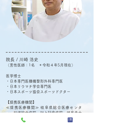
院長 / 川崎 浩史
（男性医師：1名 ＊令和４年5月現在）
医学博士
・日本専門医機構整形外科専門医
・日本リウマチ学会専門医
・日本スポーツ協会スポーツドクター
​【提携医療機関】
≪提携医療機関≫ 岐阜県総合医療センタ
ー、松波総合病院、村上記念病院、岐阜赤十
字病院、やまうちホスピタル、岐阜市民病
院、岐北厚生病院、澤田病院、近石病院、長
良医療センター