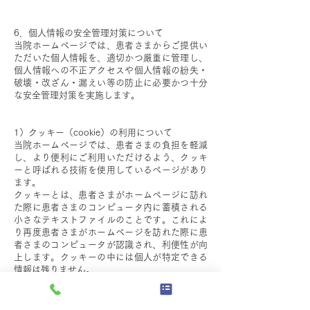
​
6．個人情報の安全管理対策について
当院ホームページでは、患者さまからご提供い
ただいた個人情報を、適切かつ厳重に管理し、
個人情報への不正アクセスや個人情報の紛失・
破壊・改ざん・漏えい等の防止に必要かつ十分
な安全管理対策を実施します。
​
1）クッキー（cookie）の利用について
当院ホームページでは、患者さまの負担を軽減
し、より便利にご利用いただけるよう、クッキ
ーと呼ばれる技術を使用しているページがあり
ます。
クッキーとは、患者さまがホームページに訪れ
た際に患者さまのコンピュータ内に蓄積される
小さなテキストファイルのことです。これによ
り再度患者さまがホームページを訪れた際に患
者さまのコンピュータが認識され、利便性が向
上します。クッキーの中には個人が特定できる
情報は残りません。
ほとんどのコンピュータのブラウザがクッキー
を受け入れられるように設定されていますが、
ご使用のブラウザでクッキーの受け入れを拒否